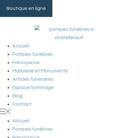
Boutique en ligne
Tél :
05 49 21 05 79
Accueil
Pompes funèbres
Prévoyance
Marbrerie et Monuments
Articles funéraires
Espace hommage
Blog
Contact
Accueil
Pompes funèbres
Prévoyance